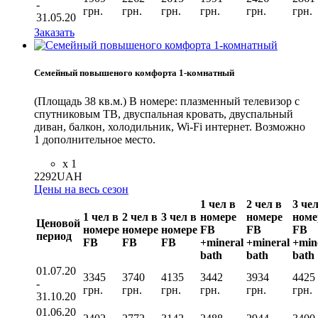
-
грн.
грн.
грн.
грн.
грн.
грн.
31.05.20
Заказать
Семейный повышеного комфорта 1-комнатный
(Площадь 38 кв.м.) В номере: плазменный телевизор с
спутниковым ТВ, двуспальная кровать, двуспальный
диван, балкон, холодильник, Wi-Fi интернет. Возможно
1 дополнительное место.
x 1
2292
UAH
Цены на весь сезон
1 чел в
2 чел в
3 чел
1 чел в
2 чел в
3 чел в
номере
номере
номе
Ценовой
номере
номере
номере
FB
FB
FB
период
FВ
FВ
FВ
+mineral
+mineral
+min
bath
bath
bath
01.07.20
3345
3740
4135
3442
3934
4425
-
грн.
грн.
грн.
грн.
грн.
грн.
31.10.20
01.06.20