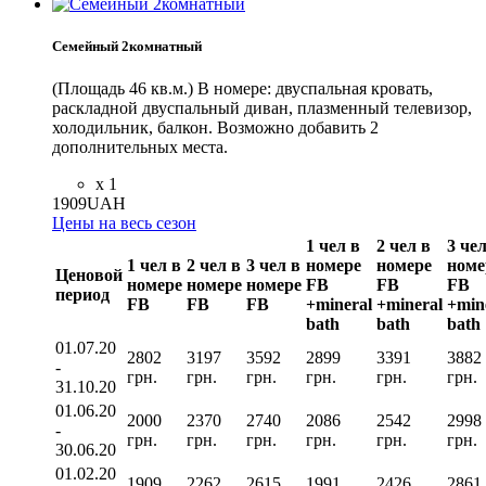
Семейный 2комнатный
(Площадь 46 кв.м.) В номере: двуспальная кровать,
раскладной двуспальный диван, плазменный телевизор,
холодильник, балкон. Возможно добавить 2
дополнительных места.
x 1
1909
UAH
Цены на весь сезон
1 чел в
2 чел в
3 чел
1 чел в
2 чел в
3 чел в
номере
номере
номе
Ценовой
номере
номере
номере
FB
FB
FB
период
FВ
FВ
FВ
+mineral
+mineral
+min
bath
bath
bath
01.07.20
2802
3197
3592
2899
3391
3882
-
грн.
грн.
грн.
грн.
грн.
грн.
31.10.20
01.06.20
2000
2370
2740
2086
2542
2998
-
грн.
грн.
грн.
грн.
грн.
грн.
30.06.20
01.02.20
1909
2262
2615
1991
2426
2861