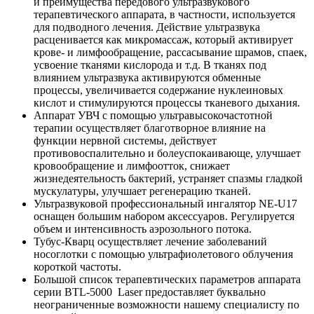
и преимущества передового ультразвукового
терапевтического аппарата, в частности, используется
для подводного лечения. Действие ультразвука
расценивается как микромассаж, который активирует
крове- и лимфообращение, рассасывание шрамов, спаек,
усвоение тканями кислорода и т.д. В тканях под
влиянием ультразвука активируются обменные
процессы, увеличивается содержание нуклеиновых
кислот и стимулируются процессы тканевого дыхания.
Аппарат УВЧ с помощью ультравысокочастотной
терапии осуществляет благотворное влияние на
функции нервной системы, действует
противовоспалительно и болеуспокаивающе, улучшает
кровообращение и лимфоотток, снижает
жизнедеятельность бактерий, устраняет спазмы гладкой
мускулатуры, улучшает регенерацию тканей.
Ультразвуковой профессиональный ингалятор NE-U17
оснащен большим набором аксессуаров. Регулируется
объем и интенсивность аэрозольного потока.
Тубус-Кварц осуществляет лечение заболеваний
носоглотки с помощью ультрафиолетового облучения
короткой частоты.
Большой список терапевтических параметров аппарата
серии BTL-5000 Laser предоставляет буквально
неограниченные возможности нашему специалисту по