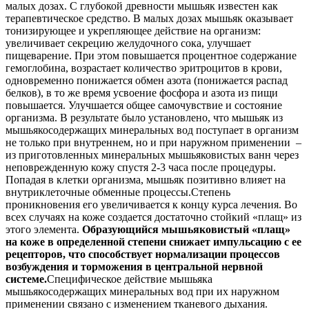
малых дозах. С глубокой древности мышьяк известен как
терапевтическое средство. В малых дозах мышьяк оказывает
тонизирующее и укрепляющее действие на организм:
увеличивает секрецию желудочного сока, улучшает
пищеварение. При этом повышается процентное содержание
гемоглобина, возрастает количество эритроцитов в крови,
одновременно понижается обмен азота (понижается распад
белков), в то же время усвоение фосфора и азота из пищи
повышается. Улучшается общее самочувствие и состояние
организма. В результате было установлено, что мышьяк из
мышьякосодержащих минеральных вод поступает в организм
не только при внутреннем, но и при наружном применении –
из приготовленных минеральных мышьяковистых ванн через
неповрежденную кожу спустя 2-3 часа после процедуры.
Попадая в клетки организма, мышьяк позитивно влияет на
внутриклеточные обменные процессы.Степень
проникновения его увеличивается к концу курса лечения. Во
всех случаях на коже создается достаточно стойкий «плащ» из
этого элемента.
Образующийся мышьяковистый «плащ»
на коже в определенной степени снижает импульсацию с ее
рецепторов, что способствует нормализации процессов
возбуждения и торможения в центральной нервной
системе.
Специфическое действие мышьяка
мышьякосодержащих минеральных вод при их наружном
применении связано с изменением тканевого дыхания.