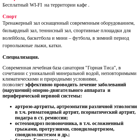
Бесплатный WI-FI на территории кафе .
Спорт
Тренажерный зал оснащенный современным оборудованием,
бильярдный зал, теннисный зал, спортивные площадки для
волейбола, баскетбола и мини – футбола, в зимний период
горнолыжные лыжи, катки.
Специализация.
Современная лечебная база санатория "Горная Тиса", в
сочетании с уникальной минеральной водой, неповторимыми
климатическими и природными условиями,
позволяет
эффективно проводить лечение заболеваний
(нарушений) опорно-двигательного аппарата и
периферической нервной системы:
артрозо-артриты, артрозопатии различной этиологии
в т.ч. ревматоидный артрит, псориатический артрит,
подагра в ст. ремиссии;
остеохондроз позвоночника, в т.ч. осложненный
грыжами, протрузиями, спондилоартрозом,
спондилолистезом и др.;