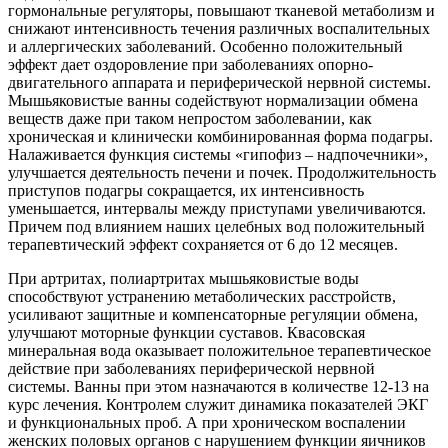
гормональные регуляторы, повышают тканевой метаболизм и
снижают интенсивность течения различных воспалительных
и аллергических заболеваний. Особенно положительный
эффект дает оздоровление при заболеваниях опорно-
двигательного аппарата и периферической нервной системы.
Мышьяковистые ванны содействуют нормализации обмена
веществ даже при таком непростом заболевании, как
хроническая и клинически комбинированная форма подагры.
Налаживается функция системы «гипофиз – надпочечники»,
улучшается деятельность печени и почек. Продолжительность
приступов подагры сокращается, их интенсивность
уменьшается, интервалы между приступами увеличиваются.
Причем под влиянием наших целебных вод положительный
терапевтический эффект сохраняется от 6 до 12 месяцев.
При артритах, полиартритах мышьяковистые воды
способствуют устранению метаболических расстройств,
усиливают защитные и компенсаторные регуляции обмена,
улучшают моторные функции суставов. Квасовская
минеральная вода оказывает положительное терапевтическое
действие при заболеваниях периферической нервной
системы. Ванны при этом назначаются в количестве 12-13 на
курс лечения. Контролем служит динамика показателей ЭКГ
и функциональных проб. А при хроническом воспалении
женских половых органов с нарушением функции яичников