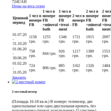
724
UAH
Цены на весь сезон
1 чел в
1 чел в
2 чел в
2 чел
1 чел в
номере
номере
2 чел в
номере
номе
Ценовой
номере
FB
FB
номере
FB
FB
период
FВ
+mineral
+treat -
FВ
+mineral
+trea
bath
ment
bath
ment
01.07.20
1158
1255
1346
1721
1915
2097
-
грн.
грн.
грн.
грн.
грн.
грн.
31.10.20
01.06.20
758
926
1217
1389
1553
-
844
грн.
грн.
грн.
грн.
грн.
грн.
30.06.20
01.02.20
724
885
1162
1326
1484
-
806
грн.
грн.
грн.
грн.
грн.
грн.
31.05.20
Заказать
2-местный номер
(Площадь 16-18 кв.м.) В номере: телевизор, две
односпальные или одна двуспальная кровать, без
холодильника (прокат холодильника 15 грн/день),