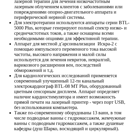
лазерной терапии для лечения низкочастотным
лазерным облучением клиентов с заболеваниями или
повреждениями опорно-двигательного аппарата и
периферической нервной системы.
Для электротерапии используются аппараты серии BTL-
5000 Plus, которые генерируют полный спектр низко- и
среднечастотных токов, а также оснащены всеми
необходимыми опциями для эффективной терапии.
Аппарат для местной д’арсонвализации Искра-2 с
помощью импульсного переменного тока высокой
частоты, высокого напряжения и малой силы
используется для лечения невритов, невралгий,
варикозного расширения вен, последствий
обморожений и т.д.
Для кардиологических исследований применяется
современный улучшенный 12-ти канальный
электрокардиограф BTL-08 MT Plus, оборудованный
цветным сенсорным дисплеем. Аппарат определяет
наличие кардиостимулятора и имеет возможность
прямой печати на лазерный принтер - через порт USB,
без использования компьютера.
Также по-современному оборудованы 13 ванн, в том
числе подводные ванны с гидромассажем, жемчужные
ванны с подводным гидромассажем, а также душевые
кафедры (душ Шарко, восходящий и циркулярный).