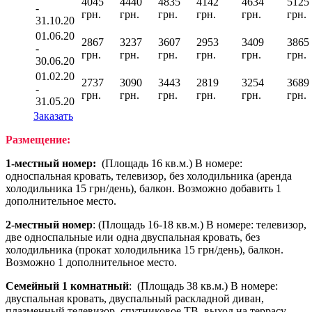
4045
4440
4835
4142
4634
5125
-
грн.
грн.
грн.
грн.
грн.
грн.
31.10.20
01.06.20
2867
3237
3607
2953
3409
3865
-
грн.
грн.
грн.
грн.
грн.
грн.
30.06.20
01.02.20
2737
3090
3443
2819
3254
3689
-
грн.
грн.
грн.
грн.
грн.
грн.
31.05.20
Заказать
Размещение:
1-местный номер
:
(Площадь 16 кв.м.) В номере:
односпальная кровать, телевизор, без холодильника (аренда
холодильника 15 грн/день), балкон. Возможно добавить 1
дополнительное место.
2-местный номер
: (Площадь 16-18 кв.м.) В номере: телевизор,
две односпальные или одна двуспальная кровать, без
холодильника (прокат холодильника 15 грн/день), балкон.
Возможно 1 дополнительное место.
Семейный
1 комнатный
: (Площадь 38 кв.м.) В номере:
двуспальная кровать, двуспальный раскладной диван,
плазменный телевизор, спутниковое ТВ, выход на террасу,