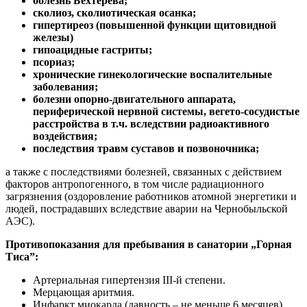
болезнь Бехтерева;
сколиоз, сколиотическая осанка;
гипертиреоз (повышенной функции щитовидной
железы)
гипоацидные гастриты;
псориаз;
хронические гинекологические воспалительные
заболевания;
болезни опорно-двигательного аппарата,
периферической нервной системы, вегето-сосудистые
расстройства в т.ч. вследствии радиоактивного
воздействия;
последствия травм суставов и позвоночника;
а также с последствиями болезней, связанных с действием
факторов антропогенного, в том числе радиационного
загрязнения (оздоровление работников атомной энергетики и
людей, пострадавших вследствие аварии на Чернобыльской
АЭС).
Противопоказания для пребывания в санатории „Горная
Тиса”:
Артериальная гипертензия III-й степени.
Мерцающая аритмия.
Инфаркт миокарда (давность – не меньше 6 месяцев).