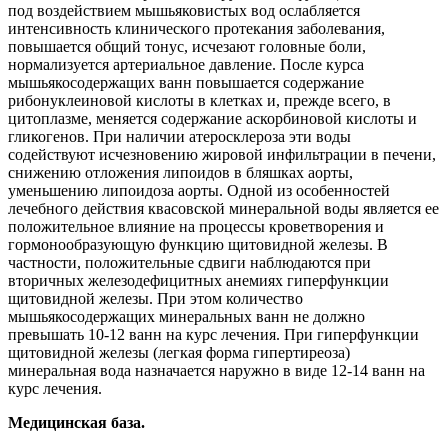
под воздействием мышьяковистых вод ослабляется
интенсивность клинического протекания заболевания,
повышается общий тонус, исчезают головные боли,
нормализуется артериальное давление. После курса
мышьякосодержащих ванн повышается содержание
рибонуклеиновой кислоты в клетках и, прежде всего, в
цитоплазме, меняется содержание аскорбиновой кислоты и
гликогенов. При наличии атеросклероза эти воды
содействуют исчезновению жировой инфильтрации в печени,
снижению отложения липоидов в бляшках аорты,
уменьшению липоидоза аорты. Одной из особенностей
лечебного действия квасовской минеральной воды является ее
положительное влияние на процессы кроветворения и
гормонообразующую функцию щитовидной железы. В
частности, положительные сдвиги наблюдаются при
вторичных железодефицитных анемиях гиперфункции
щитовидной железы. При этом количество
мышьякосодержащих минеральных ванн не должно
превышать 10-12 ванн на курс лечения. При гиперфункции
щитовидной железы (легкая форма гипертиреоза)
минеральная вода назначается наружно в виде 12-14 ванн на
курс лечения.
Медицинская база.