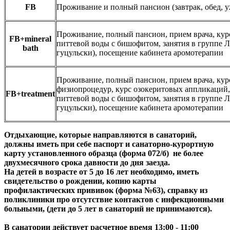
FB
Проживание и полный пансион (завтрак, обед, 
Проживание, полный пансион, прием врача, кур
FB+mineral
питтевой воды с бишофитом, занятия в группе Л
bath
гуцульски), посещение кабинета аромотерапии
Проживание, полный пансион, прием врача, кур
физиопроцедур, курс озокеритовых аппликаций,
FB+treatment
питтевой воды с бишофитом, занятия в группе Л
гуцульски), посещение кабинета аромотерапии
Отдыхающие, которые направляются в санаторий,
должны иметь при себе паспорт и санаторно-курортную
карту установленного образца (форма 072/б) не более
двухмесячного срока давности до дня заезда.
На детей в возрасте от 5 до 16 лет необходимо, иметь
свидетельство о рождении, копию карты
профилактических прививок (форма №63), справку из
поликлиники про отсутствие контактов с инфекционными
больными, (дети до 5 лет в санаторий не принимаются).
В санатории действует расчетное время 13:00 - 11:00