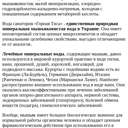
мышьяковистая, малой минерализации, хлоридно-
гидрокарбонатно-кальциево-натриевая, холодная с
повышенным содержанием метаборной кислоты.
Вода санатория «Горная Тиса» -
единственная природная
минеральная мышьяковистая вода в Украине
. Она имеет
неповторимый состав ценных микроэлементов и обладает
уникальными целебными свойствами, выгодно отличающими
ее от аналогов.
Лечебные минеральные воды
, содержащие мышьяк, давно
используются в мировой курортной практике в виде питья,
ванн, орошений, душей, аэрозолей, ингаляций, для
подводного массажа. Курорты с подобными водами есть во
Франции (Ля-Бурбуль), Германии (Дюркхайм), Италии
(Ранченью и Левико), Чехии (Мариански Лазне). Наиболее
распространено внешнее использование вод в виде ванн. Они
оказались высокоэффективными при лечении заболеваний
органов опорно-двигательного аппарата, нервной системы,
эндокринных заболеваний (гипертиреоз), болезней обмена
веществ (подагра), гинекологических заболеваний.
Вообще, мышьяк имеет большое биологическое значение для
нормальной работы организма человека и обладает ценным
фармакологическим действием при использовании его в