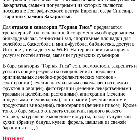
Закарпатья, самыми популярными из которых являются:
посещение Географического центра Европы, озера Синевир,
старинных
замков Закарпатья
.
Для
отдыха в санатории "Горная Тиса"
предлагается
тренажерный зал, оснащенный современным оборудованием,
бильярдный зал, теннисный зал, спортивные площадки для
волейбола, баскетбола и мини-футбола, библиотека, доступ в
Интернет, точка доступа Wi-Fi. На территории санатория к
услугам гостей аптека, магазин гуцульских сувениров.
В баре санатория "Горная Тиса" есть возможность закрепить и
усилить общие результаты оздоровления с помощью
оригинальных лечебно-профилактических методов -
сокотерапии (лечение натуральным соком-фреш из свежих
фруктов и овощей), фитотерапии (лечение лекарственными
травами и целебными растениями), апитерапии (лечение
продуктами пчеловодства), энотерапии (лечение вином и
продуктами виноделия), пивотерапия (лечение пивом). Кроме
того, в баре можно отведать стаканчик парного козьего
молока, натуральные молочные йогурты, блюда гуцульской
кухни (брынзу, бануш, кулеш, форель, шашлык из свежей
баранины и т.д.).
Интернет