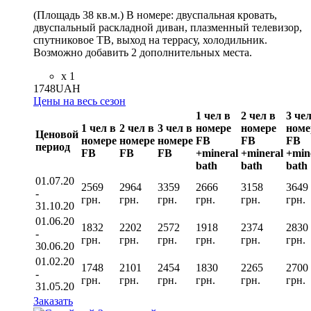
(Площадь 38 кв.м.) В номере: двуспальная кровать,
двуспальный раскладной диван, плазменный телевизор,
спутниковое ТВ, выход на террасу, холодильник.
Возможно добавить 2 дополнительных места.
x 1
1748
UAH
Цены на весь сезон
1 чел в
2 чел в
3 чел
1 чел в
2 чел в
3 чел в
номере
номере
номе
Ценовой
номере
номере
номере
FB
FB
FB
период
FВ
FВ
FВ
+mineral
+mineral
+min
bath
bath
bath
01.07.20
2569
2964
3359
2666
3158
3649
-
грн.
грн.
грн.
грн.
грн.
грн.
31.10.20
01.06.20
1832
2202
2572
1918
2374
2830
-
грн.
грн.
грн.
грн.
грн.
грн.
30.06.20
01.02.20
1748
2101
2454
1830
2265
2700
-
грн.
грн.
грн.
грн.
грн.
грн.
31.05.20
Заказать