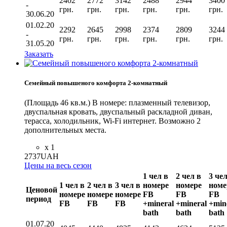
2402
2772
3142
2488
2944
3400
-
грн.
грн.
грн.
грн.
грн.
грн.
30.06.20
01.02.20
2292
2645
2998
2374
2809
3244
-
грн.
грн.
грн.
грн.
грн.
грн.
31.05.20
Заказать
Семейный повышеного комфорта 2-комнатный
(Площадь 46 кв.м.) В номере: плазменный телевизор,
двуспальная кровать, двуспальный раскладной диван,
терасса, холодильник, Wi-Fi интернет. Возможно 2
дополнительных места.
x 1
2737
UAH
Цены на весь сезон
1 чел в
2 чел в
3 чел
1 чел в
2 чел в
3 чел в
номере
номере
номе
Ценовой
номере
номере
номере
FB
FB
FB
период
FВ
FВ
FВ
+mineral
+mineral
+min
bath
bath
bath
01.07.20