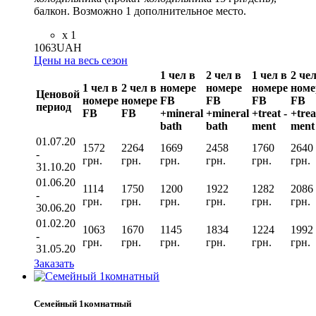
балкон. Возможно 1 дополнительное место.
x 1
1063
UAH
Цены на весь сезон
1 чел в
2 чел в
1 чел в
2 чел
1 чел в
2 чел в
номере
номере
номере
номе
Ценовой
номере
номере
FB
FB
FB
FB
период
FВ
FВ
+mineral
+mineral
+treat -
+trea
bath
bath
ment
ment
01.07.20
1572
2264
1669
2458
1760
2640
-
грн.
грн.
грн.
грн.
грн.
грн.
31.10.20
01.06.20
1114
1750
1200
1922
1282
2086
-
грн.
грн.
грн.
грн.
грн.
грн.
30.06.20
01.02.20
1063
1670
1145
1834
1224
1992
-
грн.
грн.
грн.
грн.
грн.
грн.
31.05.20
Заказать
Семейный 1комнатный