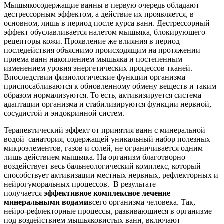
Мышьякосодержащие ванны в первую очередь обладают
дестрессорным эффектом, а действие их проявляется, в
основном, лишь в период после курса ванн. Дестрессорный
эффект обуславливается налетом мышьяка, блокирующего
рецепторы кожи. Проявление же влияния в период
последействия объяснимо происходящим на протяжении
приема ванн накоплением мышьяка и постепенным
изменением уровня энергетических процессов тканей.
Впоследствии физиологические функции организма
приспосабливаются к обновленному обмену веществ и таким
образом нормализуются. То есть, активизируется система
адаптации организма и стабилизируются функции нервной,
сосудистой и эндокринной систем.
Терапевтический эффект от принятия ванн с минеральной
водой санатория, содержащей уникальный набор полезных
микроэлементов, газов и солей, не ограничивается одним
лишь действием мышьяка. На организм благотворно
воздействует весь бальнеологический комплекс, который
способствует активизации местных нервных, рефлекторных и
нейрогуморальных процессов. В результате
получается
эффективное комплексное лечение
минеральными водами
всего организма человека. Так,
нейро-рефлекторные процессы, развивающиеся в организме
под воздействием мышьяковистых ванн, включают